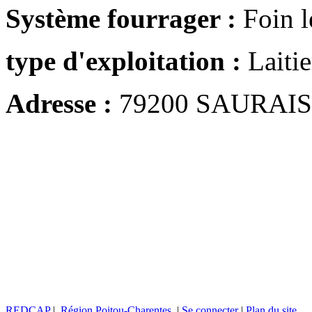
Système fourrager :
Foin 
type d'exploitation :
Laitie
Adresse :
79200 SAURAIS
REDCAP
|
Région Poitou-Charentes
|
Se connecter
|
Plan du site